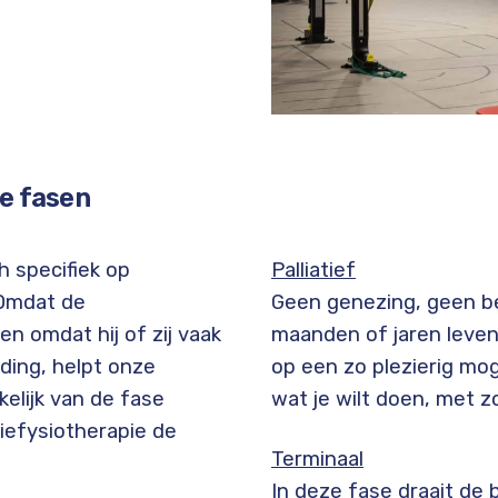
de fasen
h specifiek op
Palliatief
 Omdat de
Geen genezing, geen be
n omdat hij of zij vaak
maanden of jaren leven
iding, helpt onze
op een zo plezierig mog
kelijk van de fase
wat je wilt doen, met z
giefysiotherapie de
Terminaal
In deze fase draait de