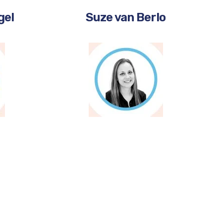
gel
Suze van Berlo