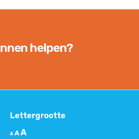
unnen helpen?
Lettergrootte
A
A
A