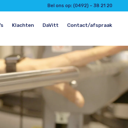
Bel ons op: (0492) – 38 21 20
’s
Klachten
DaVitt
Contact/afspraak