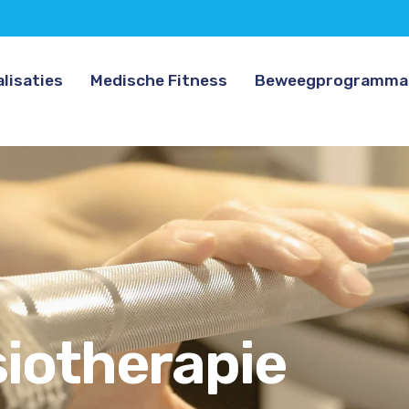
lisaties
Medische Fitness
Beweegprogramma
siotherapie